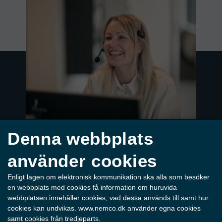
Denna webbplats
använder cookies
Behöver du hjälp
Enligt lagen om elektronisk kommunikation ska alla som besöker
att hitta den
en webbplats med cookies få information om huruvida
webbplatsen innehåller cookies, vad dessa används till samt hur
perfekta
cookies kan undvikas. www.nemco.dk använder egna cookies
samt cookies från tredjeparts.