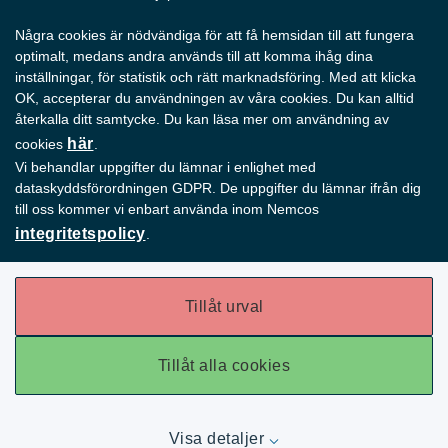
lösningen?
Några cookies är nödvändiga för att få hemsidan till att fungera
optimalt, medans andra används till att komma ihåg dina
inställningar, för statistik och rätt marknadsföring. Med att klicka
OK, accepterar du användningen av våra cookies. Du kan alltid
återkalla ditt samtycke. Du kan läsa mer om användning av
Skriv till oss
här
cookies
.
Vi behandlar uppgifter du lämnar i enlighet med
eller ring till oss :
+46 (0)40 219 551
dataskyddsförordningen GDPR. De uppgifter du lämnar ifrån dig
till oss kommer vi enbart använda inom Nemcos
integritetspolicy
.
Tillåt urval
Tillåt alla cookies
Visa detaljer