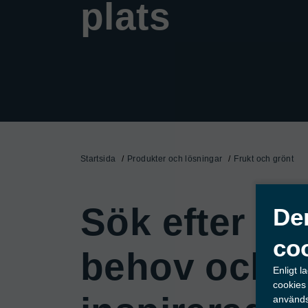
plats
Startsida
Produkter och lösningar
Frukt och grönt
Sök efter dit
De
co
behov och b
Enligt 
cookies
används