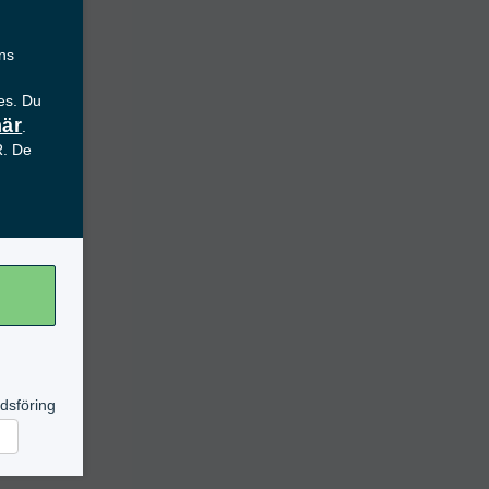
ans
es. Du
här
.
R. De
dsföring
rknadsföring