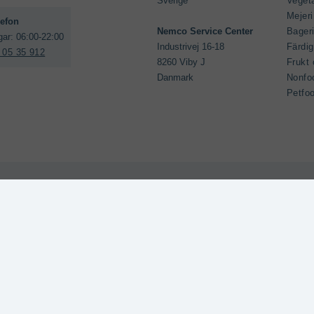
Sverige

Veget
Mejeri
Bageri
Industrivej 16-18

Färdi
 05 35 912
8260 Viby J

Frukt 
Danmark
Nonfo
Petfo