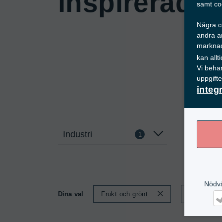
inspirerad
samt co
Några co
andra an
marknad
kan all
Vi beha
uppgift
integ
Industri
V
1
Nödv
Dina val
Frukt och grönt
Ta bort alla
Nö