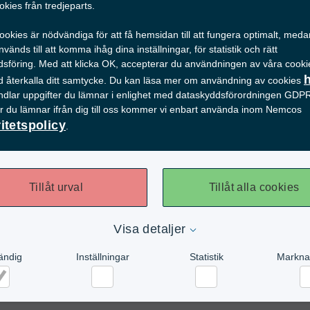
okies från tredjeparts.
okies är nödvändiga för att få hemsidan till att fungera optimalt, med
vänds till att komma ihåg dina inställningar, för statistik och rätt
sföring. Med att klicka OK, accepterar du användningen av våra cooki
tid återkalla ditt samtycke. Du kan läsa mer om användning av cookies
ndlar uppgifter du lämnar i enlighet med dataskyddsförordningen GDP
er du lämnar ifrån dig till oss kommer vi enbart använda inom Nemcos
ritetspolicy
.
älj funktion
Tillåt urval
Tillåt alla cookies
Visa detaljer
ändig
Inställningar
Statistik
Markna
 filter
dvändig
Inställningar
Statistik
Ma