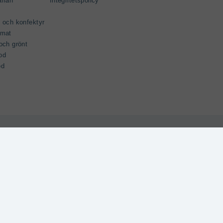
arian
Integritetspolicy
 och konfektyr
gmat
och grönt
od
od