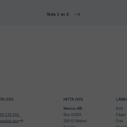
Sida 1 av 2
TA OSS
HITTA OSS
LÄNK
Nemco AB 
Kött
40 219 551 
Box 62003

Fågel
ontakta oss
200 62 Malmö

Fisk