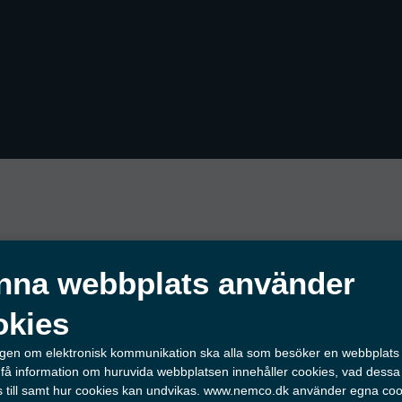
t
nna webbplats använder
okies
li
Utforska våra inspirationss
lagen om elektronisk kommunikation ska alla som besöker en webbplat
välja bransch eller funkti
 få information om huruvida webbplatsen innehåller cookies, vad dessa
 till samt hur cookies kan undvikas. www.nemco.dk använder egna coo