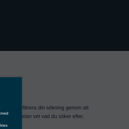
idor eller filtrera din sökning genom att 
s med
on om du redan vet vad du söker efter. 
kies