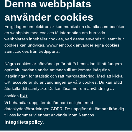
PFM SHAMAL
Denna webbplats
använder cookies
Enligt lagen om elektronisk kommunikation ska alla som besöker
PFM D-SERIES
en webbplats med cookies få information om huruvida
webbplatsen innehåller cookies, vad dessa används till samt hur
cookies kan undvikas. www.nemco.dk använder egna cookies
samt cookies från tredjeparts.
PFM COMET
Några cookies är nödvändiga för att få hemsidan till att fungera
optimalt, medans andra används till att komma ihåg dina
inställningar, för statistik och rätt marknadsföring. Med att klicka
OK, accepterar du användningen av våra cookies. Du kan alltid
PFM BORA
återkalla ditt samtycke. Du kan läsa mer om användning av
här
cookies
.
Vi behandlar uppgifter du lämnar i enlighet med
dataskyddsförordningen GDPR. De uppgifter du lämnar ifrån dig
till oss kommer vi enbart använda inom Nemcos
PFM GHIBLI
integritetspolicy
.