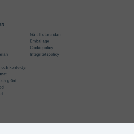
AR
Gå till startsidan
Emballage
Cookiepolicy
arian
Integritetspolicy
 och konfektyr
gmat
och grönt
od
od