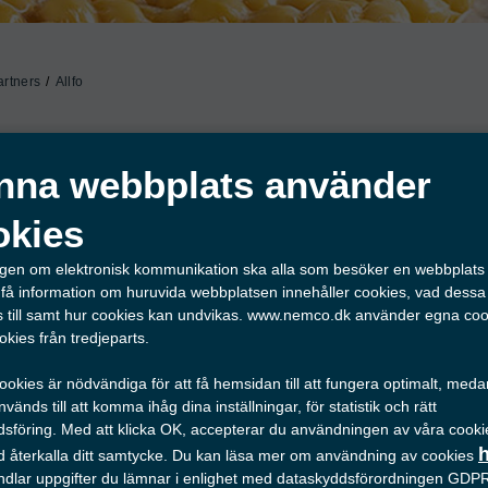
rtners
Allfo
påsar i hög kvalitet
nna webbplats använder
okies
färskt kött, ost eller andra livsmedel hygieniskt och säker
lagen om elektronisk kommunikation ska alla som besöker en webbplat
 få information om huruvida webbplatsen innehåller cookies, vad dessa
 till samt hur cookies kan undvikas. www.nemco.dk använder egna coo
okies från tredjeparts.
ttande utbud av 
vakuumpåsar
 i mer än 200 olika storleka
i hög kvalitet.

okies är nödvändiga för att få hemsidan till att fungera optimalt, med
vänds till att komma ihåg dina inställningar, för statistik och rätt
sföring. Med att klicka OK, accepterar du användningen av våra cooki
tid återkalla ditt samtycke. Du kan läsa mer om användning av cookies
ndlar uppgifter du lämnar i enlighet med dataskyddsförordningen GDP