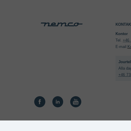
KONTAK
Kontor 
Tel. 
+46 
E-mail:
K
+46 73