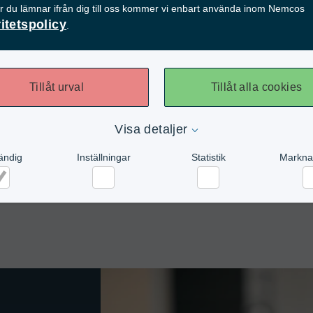
er du lämnar ifrån dig till oss kommer vi enbart använda inom Nemcos
ritetspolicy
.
Tillåt urval
Tillåt alla cookies
Visa detaljer
ändig
Inställningar
Statistik
Markna
dvändig
Inställningar
Statistik
Ma