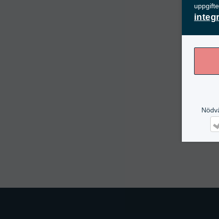
uppgift
integ
Nödv
Nö