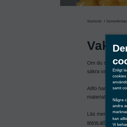
Startsida
Samarbetspa
Vakuum
De
co
Om du ska förvara 
Enligt 
säkra valet.
cookies
används
samt co
Allfo har ett omfa
materialtjocklekar 
Några co
andra an
marknad
kan all
www.allfo.de
Vi beha