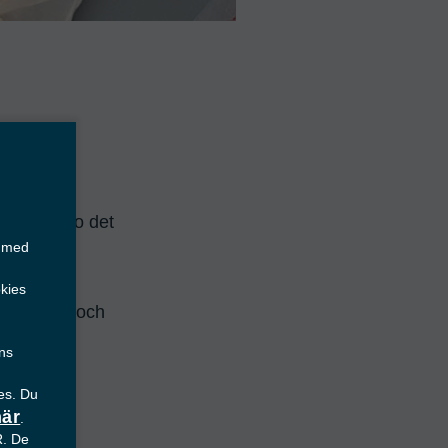
t, är Allfo det 
s med
kies
r, former och 
ans
es. Du
här
.
R. De