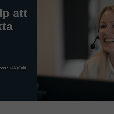
p att
kta
l oss :
+46 (0)40