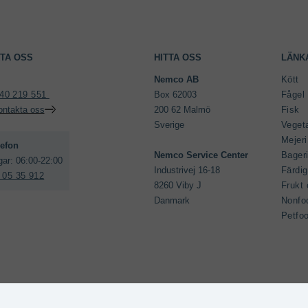
TA OSS
HITTA OSS
LÄNK
Nemco AB 
Kött
40 219 551 
Box 62003

Fågel
ontakta oss
200 62 Malmö

Fisk
Sverige

Veget
Mejeri
Bageri
Industrivej 16-18

Färdi
 05 35 912
8260 Viby J

Frukt 
Danmark
Nonfo
Petfo