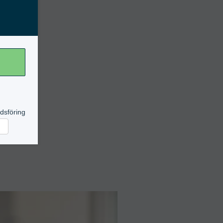
dsföring
rknadsföring