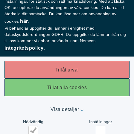
inställningar, för statistik och rätt marknadsföring. Med att klicka
OK, accepterar du användningen av våra cookies. Du kan alltid
återkalla ditt samtycke. Du kan läsa mer om användning av
KONTAKTA OSS
här
cookies
.
Vi behandlar uppgifter du lämnar i enlighet med
Kontor 
dataskyddsförordningen GDPR. De uppgifter du lämnar ifrån dig
Tel. 
+46 40 219 551 
till oss kommer vi enbart använda inom Nemcos
E-mail:
Kontakta oss
integritetspolicy
.
Tillåt urval
+46 73 05 35 912
Tillåt alla cookies
HITTA OSS
Visa detaljer
Nemco AB 
Nödvändig
Inställningar
Box 62003

200 62 Malmö
