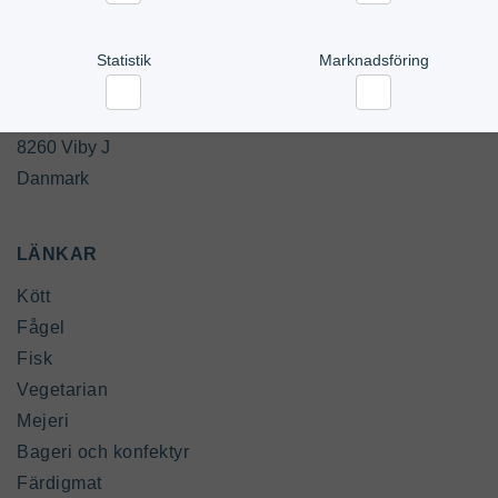
Nödvändig
Inställningar
Sverige

Statistik
Marknadsföring
Industrivej 16-18

Statistik
Marknadsföring
8260 Viby J

Danmark
LÄNKAR
Kött
Fågel
Fisk
Vegetarian
Mejeri
Bageri och konfektyr
Färdigmat